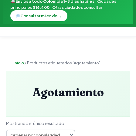
Envíos a todo Colombia 1–3 días hábiles
· Ciudades
principales
$16.400
· Otras ciudades consultar
Consultar mi envío →
Inicio
/ Productos etiquetados “Agotamiento”
Agotamiento
Mostrando el único resultado