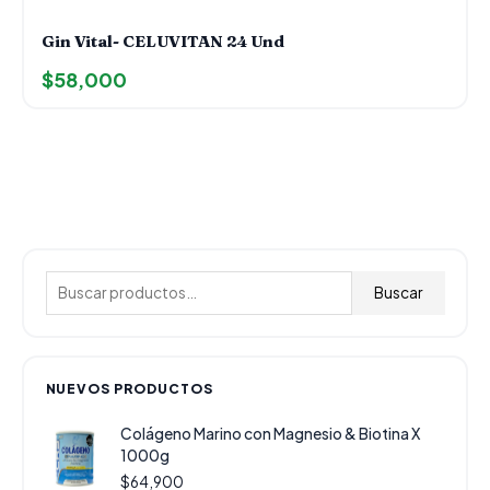
Gin Vital- CELUVITAN 24 Und
$
58,000
B
u
Buscar
s
c
a
NUEVOS PRODUCTOS
r
Colágeno Marino con Magnesio & Biotina X
p
1000g
o
$
64,900