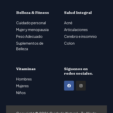
Belleza & Fitness
Salud Integral
Cuidado personal
Acné
Mujer y menopausia
Articulaciones
Peso Adecuado
Cerebro e insomnio
Suplementos de
Colon
Belleza
Vitaminas
Síguenos en
redes sociales.
Hombres
F
I
Mujeres
a
n
Niños
c
s
e
t
b
a