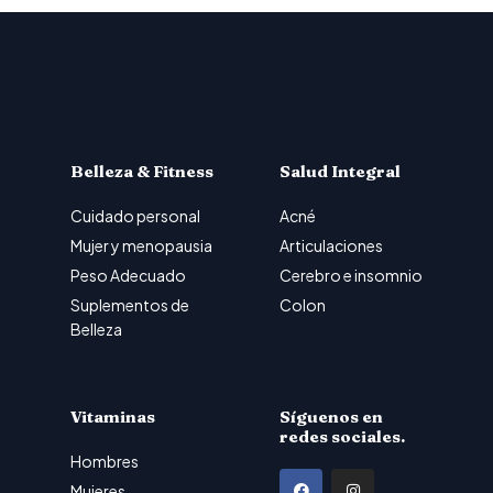
Belleza & Fitness
Salud Integral
Cuidado personal
Acné
Mujer y menopausia
Articulaciones
Peso Adecuado
Cerebro e insomnio
Suplementos de
Colon
Belleza
Vitaminas
Síguenos en
redes sociales.
Hombres
F
I
Mujeres