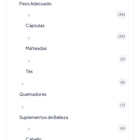
Peso Adecuado
.
(36)
Cápsulas
(25)
Malteadas
(2)
Tés
(6)
Quemadores
(7)
Suplementos de Belleza
(6)
Cabello