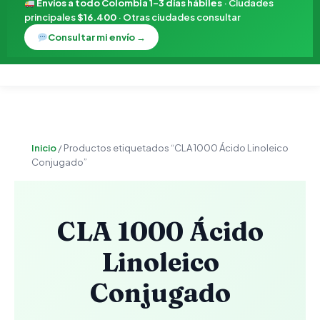
Envíos a todo Colombia 1–3 días hábiles
· Ciudades
principales
$16.400
· Otras ciudades consultar
Consultar mi envío →
Inicio
/ Productos etiquetados “CLA 1000 Ácido Linoleico
Conjugado”
CLA 1000 Ácido
Linoleico
Conjugado