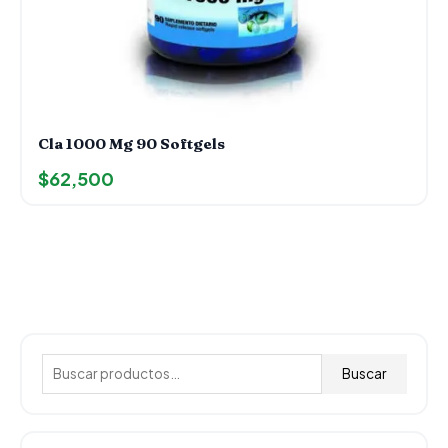
Cla 1000 Mg 90 Softgels
$
62,500
B
u
Buscar
s
c