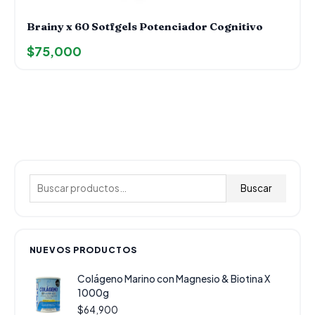
Brainy x 60 Sotfgels Potenciador Cognitivo
$
75,000
B
u
Buscar
s
c
a
NUEVOS PRODUCTOS
r
Colágeno Marino con Magnesio & Biotina X
p
1000g
o
$
64,900