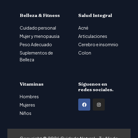
Belleza & Fitness
Salud Integral
Cuidado personal
Acné
Mujer y menopausia
Articulaciones
Peso Adecuado
Cerebro e insomnio
Suplementos de
Colon
Belleza
Vitaminas
Síguenos en
redes sociales.
Hombres
F
I
Mujeres
a
n
Niños
c
s
e
t
b
a