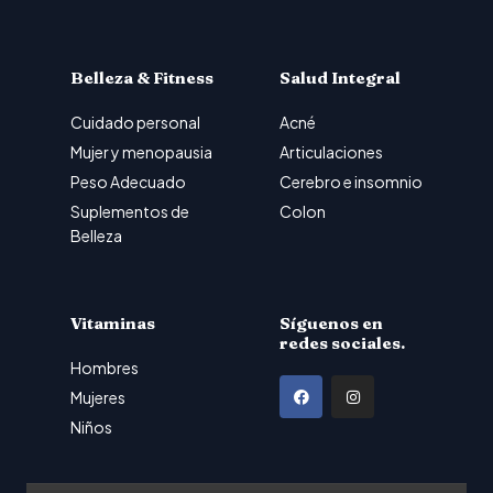
Belleza & Fitness
Salud Integral
Cuidado personal
Acné
Mujer y menopausia
Articulaciones
Peso Adecuado
Cerebro e insomnio
Suplementos de
Colon
Belleza
Vitaminas
Síguenos en
redes sociales.
Hombres
F
I
Mujeres
a
n
Niños
c
s
e
t