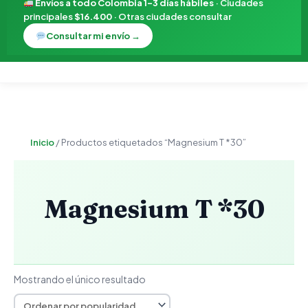
Envíos a todo Colombia 1–3 días hábiles
· Ciudades
principales
$16.400
· Otras ciudades consultar
Consultar mi envío →
Inicio
/ Productos etiquetados “Magnesium T *30”
Magnesium T *30
Mostrando el único resultado