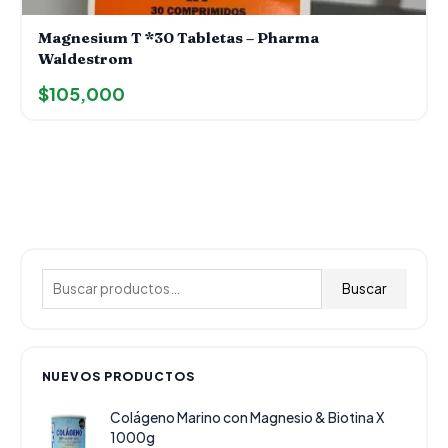
Magnesium T *30 Tabletas – Pharma
Waldestrom
$
105,000
B
u
Buscar
s
c
a
NUEVOS PRODUCTOS
r
Colágeno Marino con Magnesio & Biotina X
p
1000g