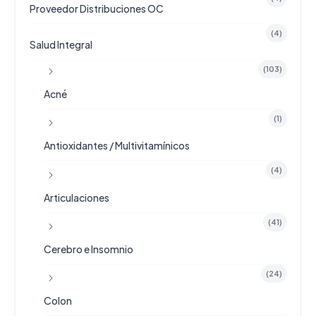
Proveedor Distribuciones OC
(4)
Salud Integral
(103)
Acné
(1)
Antioxidantes / Multivitamínicos
(4)
Articulaciones
(41)
Cerebro e Insomnio
(24)
Colon