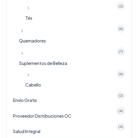
(2)
Tés
(6)
Quemadores
(7)
Suplementos de Belleza
(6)
Cabello
(2)
Envío Gratis
(4)
Proveedor Distribuciones OC
(4)
Salud Integral