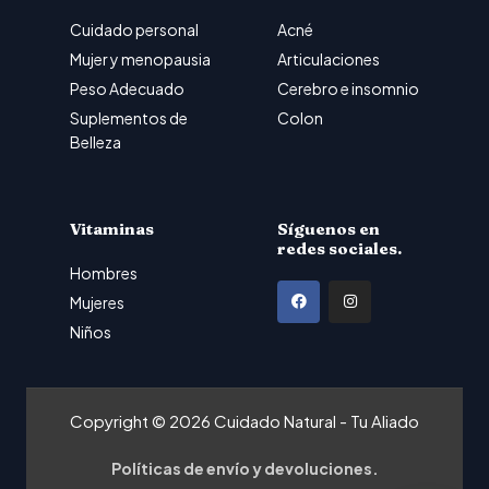
Cuidado personal
Acné
Mujer y menopausia
Articulaciones
Peso Adecuado
Cerebro e insomnio
Suplementos de
Colon
Belleza
Vitaminas
Síguenos en
redes sociales.
Hombres
F
I
Mujeres
a
n
Niños
c
s
e
t
b
a
Copyright © 2026 Cuidado Natural - Tu Aliado
o
g
o
r
Políticas de envío y devoluciones.
k
a