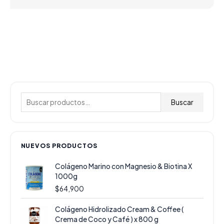
B
u
Buscar
s
c
a
NUEVOS PRODUCTOS
r
Colágeno Marino con Magnesio & Biotina X
p
1000g
o
$
64,900
r
E
E
Colágeno Hidrolizado Cream & Coffee (
:
l
l
Crema de Coco y Café ) x 800 g