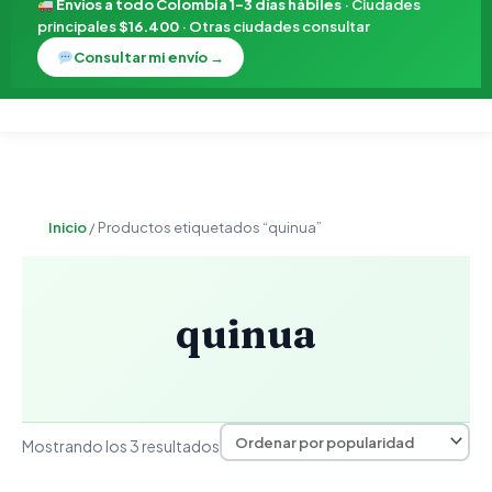
Envíos a todo Colombia 1–3 días hábiles
· Ciudades
principales
$16.400
· Otras ciudades consultar
Consultar mi envío →
Ordenado
por
Inicio
/ Productos etiquetados “quinua”
popularidad
quinua
Mostrando los 3 resultados