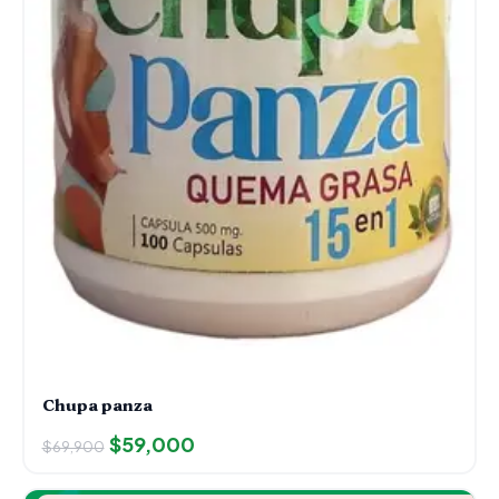
Chupa panza
$
59,000
$
69,900