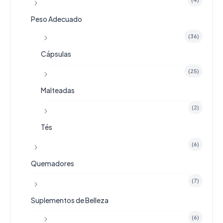
0
0
Peso Adecuado
.
(36)
Cápsulas
(25)
Malteadas
(2)
Tés
(6)
Quemadores
(7)
Suplementos de Belleza
(6)