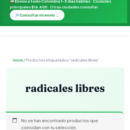
Envíos a todo Colombia 1–3 días hábiles
· Ciudades
principales
$16.400
· Otras ciudades consultar
Consultar mi envío →
Inicio
/ Productos etiquetados “radicales libres”
radicales libres
No se han encontrado productos que
coincidan con tu selección.