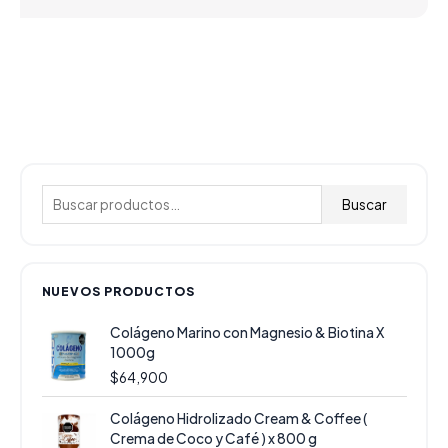
B
u
Buscar
s
c
a
NUEVOS PRODUCTOS
r
Colágeno Marino con Magnesio & Biotina X
p
1000g
o
$
64,900
r
E
E
Colágeno Hidrolizado Cream & Coffee (
:
l
l
Crema de Coco y Café ) x 800 g