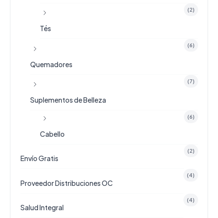
(2)
Tés
(6)
Quemadores
(7)
Suplementos de Belleza
(6)
Cabello
(2)
Envío Gratis
(4)
Proveedor Distribuciones OC
(4)
Salud Integral