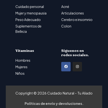
Cuidado personal
Acné
Mujer y menopausia
Articulaciones
Peso Adecuado
Cerebro e insomnio
Suplementos de
Colon
Belleza
Vitaminas
Síguenos en
redes sociales.
Hombres
F
I
Mujeres
a
n
Niños
c
s
e
t
b
a
Copyright © 2026 Cuidado Natural - Tu Aliado
o
g
o
r
Políticas de envío y devoluciones.
k
a