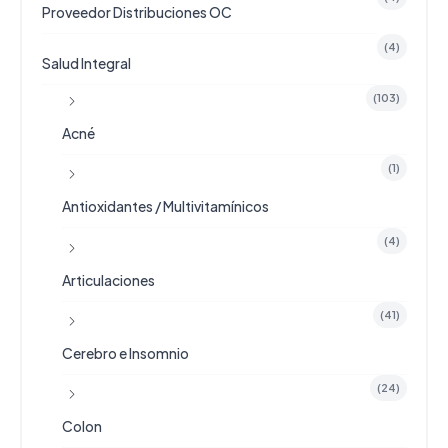
Proveedor Distribuciones OC
(4)
Salud Integral
(103)
Acné
(1)
Antioxidantes / Multivitamínicos
(4)
Articulaciones
(41)
Cerebro e Insomnio
(24)
Colon