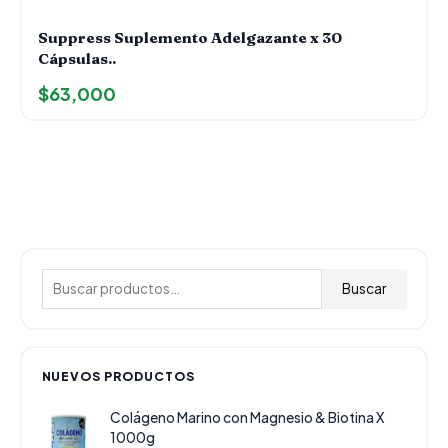
Suppress Suplemento Adelgazante x 30
Cápsulas..
$
63,000
B
u
Buscar
s
c
a
NUEVOS PRODUCTOS
r
Colágeno Marino con Magnesio & Biotina X
p
1000g