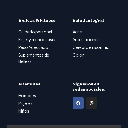
Belleza & Fitness
Salud Integral
Cuidado personal
Acné
Mujer y menopausia
Articulaciones
Peso Adecuado
Cerebro e insomnio
Suplementos de
Colon
Belleza
Vitaminas
Síguenos en
redes sociales.
Hombres
F
I
Mujeres
a
n
Niños
c
s
e
t