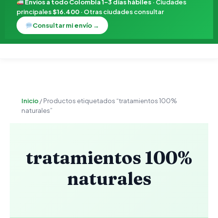
Envíos a todo Colombia 1–3 días hábiles
· Ciudades
principales
$16.400
· Otras ciudades consultar
Consultar mi envío →
Ordenado
por
Inicio
/ Productos etiquetados “tratamientos 100%
popularidad
naturales”
tratamientos 100%
naturales