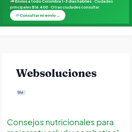
Envíos a todo Colombia 1–3 días hábiles
· Ciudades
principales
$16.400
· Otras ciudades consultar
Consultar mi envío →
Websoluciones
Consejos nutricionales para
Consejos
nutricionales