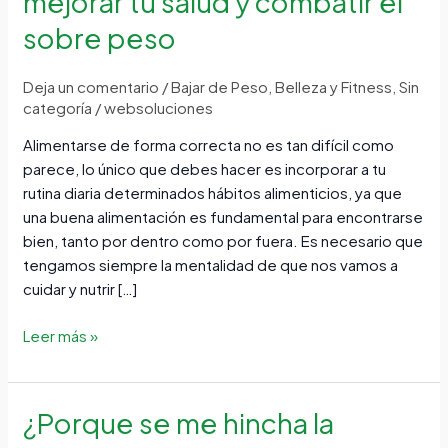
mejorar tu salud y combatir el
para
sobre peso
mejorar
tu
salud
Deja un comentario
/
Bajar de Peso
,
Belleza y Fitness
,
Sin
y
categoría
/
websoluciones
combatir
Alimentarse de forma correcta no es tan difícil como
el
parece, lo único que debes hacer es incorporar a tu
sobre
rutina diaria determinados hábitos alimenticios, ya que
peso
una buena alimentación es fundamental para encontrarse
bien, tanto por dentro como por fuera. Es necesario que
tengamos siempre la mentalidad de que nos vamos a
cuidar y nutrir […]
Leer más »
¿Porque se me hincha la
¿Porque
se