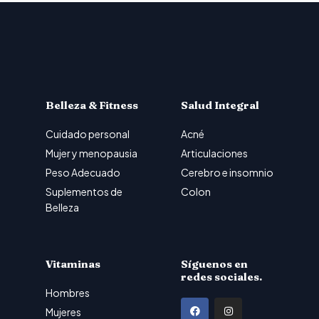
Belleza & Fitness
Salud Integral
Cuidado personal
Acné
Mujer y menopausia
Articulaciones
Peso Adecuado
Cerebro e insomnio
Suplementos de
Colon
Belleza
Vitaminas
Síguenos en
redes sociales.
Hombres
F
I
Mujeres