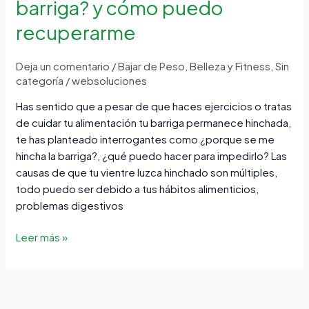
barriga? y cómo puedo
me
recuperarme
hincha
la
barriga?
Deja un comentario
/
Bajar de Peso
,
Belleza y Fitness
,
Sin
y
categoría
/
websoluciones
cómo
Has sentido que a pesar de que haces ejercicios o tratas
puedo
de cuidar tu alimentación tu barriga permanece hinchada,
recuperarme
te has planteado interrogantes como ¿porque se me
hincha la barriga?, ¿qué puedo hacer para impedirlo? Las
causas de que tu vientre luzca hinchado son múltiples,
todo puedo ser debido a tus hábitos alimenticios,
problemas digestivos
Leer más »