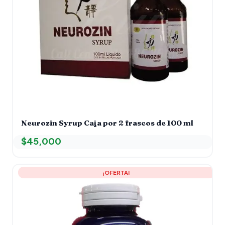
Neurozin Syrup Caja por 2 frascos de 100 ml
$
45,000
El
El
¡OFERTA!
precio
precio
original
actual
era:
es:
$80,000.
$75,000.