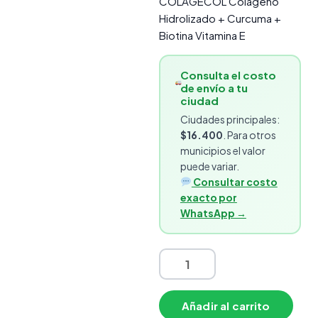
COLAGECOL Colágeno
Hidrolizado + Curcuma +
Biotina Vitamina E
Consulta el costo
de envío a tu
ciudad
Ciudades principales:
$16.400
. Para otros
municipios el valor
puede variar.
Consultar costo
exacto por
WhatsApp →
Añadir al carrito