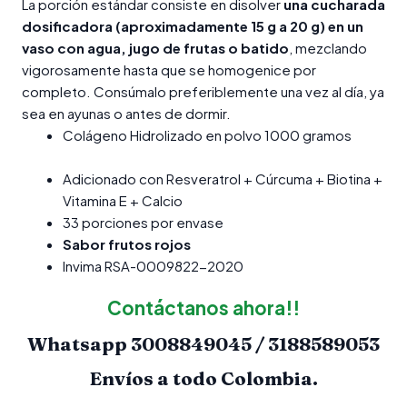
La porción estándar consiste en disolver
una cucharada
dosificadora (aproximadamente 15 g a 20 g) en un
vaso con agua, jugo de frutas o batido
, mezclando
vigorosamente hasta que se homogenice por
completo. Consúmalo preferiblemente una vez al día, ya
sea en ayunas o antes de dormir.
Colágeno Hidrolizado en polvo 1000 gramos
Adicionado con Resveratrol + Cúrcuma + Biotina +
Vitamina E + Calcio
33 porciones por envase
Sabor frutos rojos
Invima RSA-0009822-2020
Contáctanos ahora!!
Whatsapp
3008849045 / 3188589053
Envíos a todo Colombia.