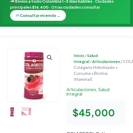
Envíos a todo Colombia 1–3 días hábiles
· Ciudades
principales
$16.400
· Otras ciudades consultar
Consultar mi envío →
COLAGECOL
Inicio
/
Salud
Colágeno
Integral
/
Articulaciones
/ COL
Hidrolizado
Colágeno Hidrolizado +
+
Curcuma + Biotina
Curcuma
Vitamina E
+
Articulaciones
,
Salud
Biotina
Integral
Vitamina
E
$
45,000
cantidad