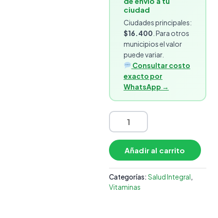
de envío a tu
ciudad
Ciudades principales:
$16.400
. Para otros
municipios el valor
puede variar.
Consultar costo
exacto por
WhatsApp →
Añadir al carrito
Categorías:
Salud Integral
,
Vitaminas