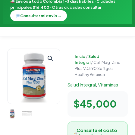
Envíos a todo Colombia 1–3 días hábiles
· Ciudades
principales
$16.400
· Otras ciudades consultar
Consultar mi envío →
Cal-
Inicio
/
Salud
Mag-
Integral
/ Cal-Mag-Zinc
Zinc
Plus VD3 90 Softgels
Plus
Healthy America
VD3
Salud Integral
,
Vitaminas
90
Softgels
$
45,000
Healthy
America
cantidad
Consulta el costo