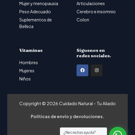
Mujer y menopausia
Articulaciones
Peso Adecuado
Cerebro e insomnio
Suplementos de
Colon
Belleza
Vitaminas
Síguenos en
redes sociales.
Hombres
F
I
Mujeres
a
n
Niños
c
s
e
t
b
a
Copyright © 2026 Cuidado Natural - Tu Aliado
o
g
o
r
Políticas de envío y devoluciones.
k
a
m
¿Necesitas ayuda?