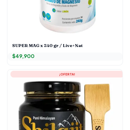
SUPER MAG x 240 gr / Live+Nat
$
49,900
El
El
¡OFERTA!
precio
precio
original
actual
era:
es:
$59,000.
$44,900.