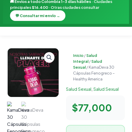
🚚
Envíos a todo Colombia 1–3 días hábiles
· Ciudades
principales
$16.400
· Otras ciudades consultar
💬 Consultar mi envío →
KamaDeva
Inicio
/
Salud
30
Integral
/
Salud
Cápsulas
Sexual
/ KamaDeva 30
Fenogreco
Cápsulas Fenogreco –
-
Healthy America
Healthy
Salud Sexual
,
Salud Sexual
America
cantidad
$
77,000