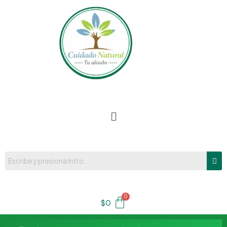
Ir
al
contenido
Menú
$
0