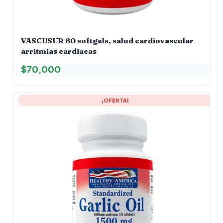
VASCUSUR 60 softgels, salud cardiovascular
arritmias cardiacas
$
70,000
El
El
¡OFERTA!
precio
precio
original
actual
era:
es:
$40,900.
$35,000.