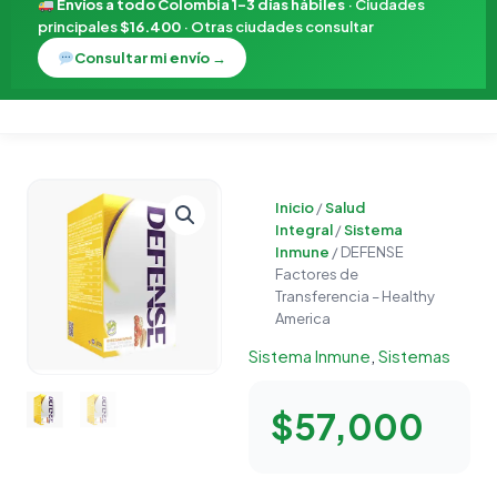
Envíos a todo Colombia 1–3 días hábiles
· Ciudades
principales
$16.400
· Otras ciudades consultar
Consultar mi envío →
DEFENSE
Inicio
/
Salud
Factores
Integral
/
Sistema
de
Inmune
/ DEFENSE
Transferencia
Factores de
-
Transferencia – Healthy
America
Healthy
America
Sistema Inmune
,
Sistemas
cantidad
$
57,000