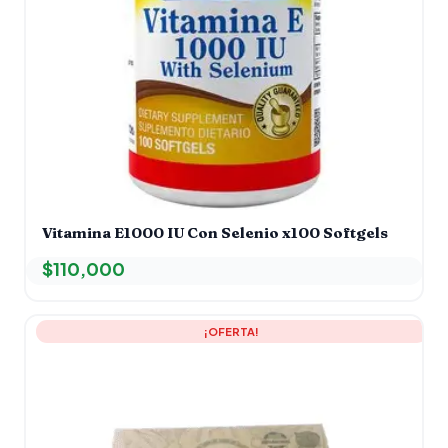
Vitamina E1000 IU Con Selenio x100 Softgels
$
110,000
El
El
¡OFERTA!
precio
precio
original
actual
era:
es:
$30,000.
$25,000.